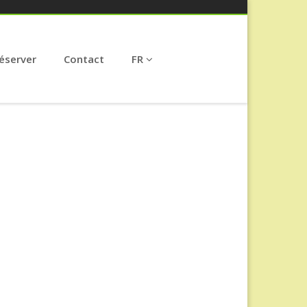
éserver
Contact
FR