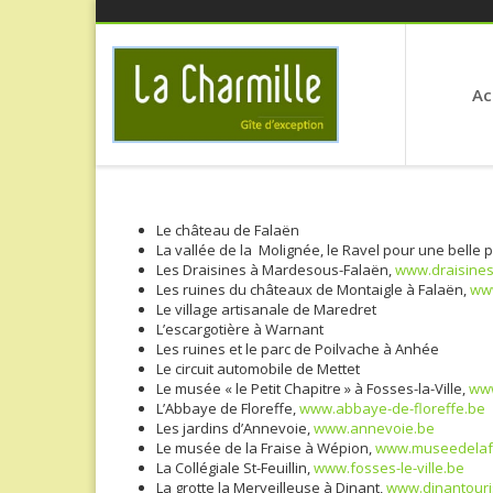
Ac
Le château de Falaën
La vallée de la Molignée, le Ravel pour une bell
Les Draisines à Mardesous-Falaën,
www.draisines
Les ruines du châteaux de Montaigle à Falaën,
www
Le village artisanale de Maredret
L’escargotière à Warnant
Les ruines et le parc de Poilvache à Anhée
Le circuit automobile de Mettet
Le musée « le Petit Chapitre » à Fosses-la-Ville,
www
L’Abbaye de Floreffe,
www.abbaye-de-floreffe.be
Les jardins d’Annevoie,
www.annevoie.be
Le musée de la Fraise à Wépion,
www.museedelaf
La Collégiale St-Feuillin,
www.fosses-le-ville.be
La grotte la Merveilleuse à Dinant,
www.dinantour