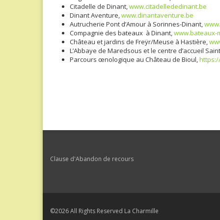
Citadelle de Dinant,
www.citadellededinant.be
Dinant Aventure,
www.dinantaventure.be
Autrucherie Pont d’Amour à Sorinnes-Dinant,
www.
Compagnie des bateaux à Dinant,
www.bateaux-
Château et jardins de Freÿr/Meuse à Hastière,
www
L’Abbaye de Maredsous et le centre d’accueil Saint 
Parcours œnologique au Château de Bioul,
https:
Clause d'Abandon de recours
©2026 All Rights Reserved La Charmille