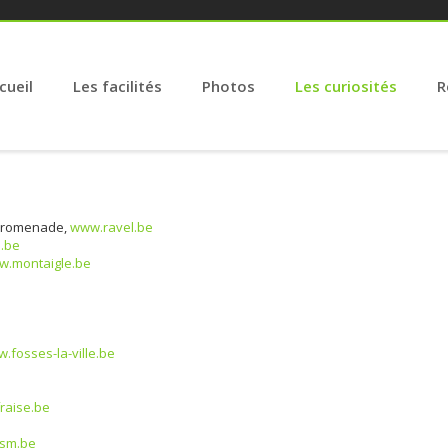
cueil
Les facilités
Photos
Les curiosités
R
e promenade,
www.ravel.be
.be
.montaigle.be
.fosses-la-ville.be
raise.be
ism.be