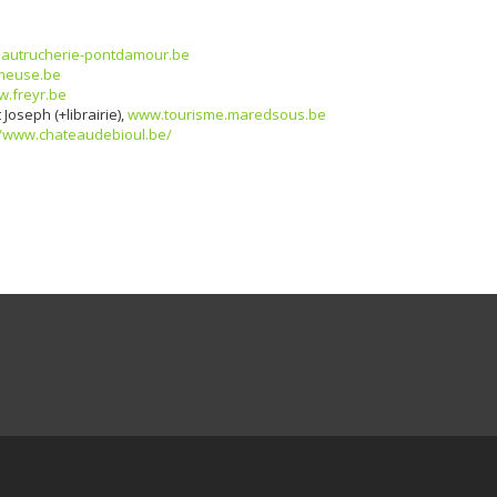
autrucherie-pontdamour.be
meuse.be
.freyr.be
Joseph (+librairie),
www.tourisme.maredsous.be
//www.chateaudebioul.be/